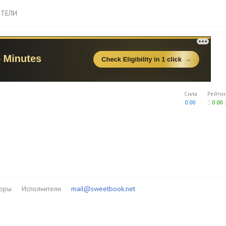
ТЕЛИ
Сила
Рейти
0.00
0.00
торы
Исполнители
mail@sweetbook.net