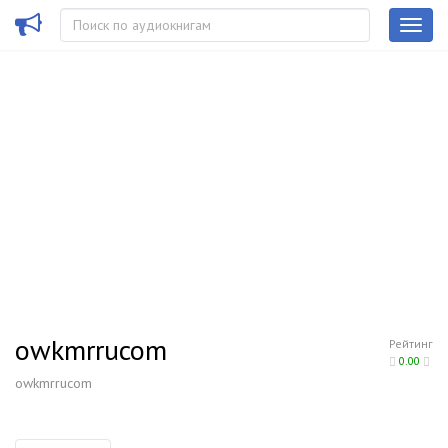
owkmrrucom
Рейтинг
0.00
owkmrrucom