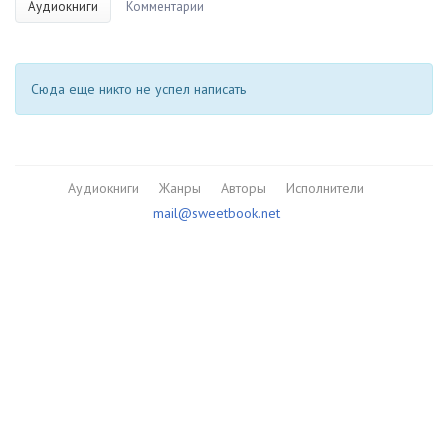
Аудиокниги
Комментарии
Сюда еще никто не успел написать
Аудиокниги
Жанры
Авторы
Исполнители
mail@sweetbook.net