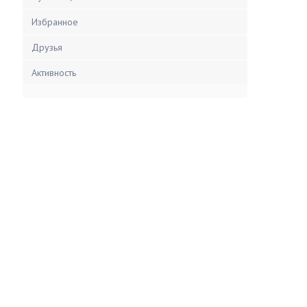
Избранное
Друзья
Активность