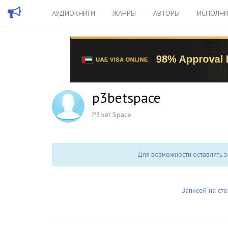
АУДИОКНИГИ
ЖАНРЫ
АВТОРЫ
ИСПОЛНИ
p3betspace
P3bet Space
Для возможности оставлять з
Записей на сте