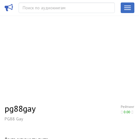
pg88gay
Рейтинг
0.00
PG88 Gay