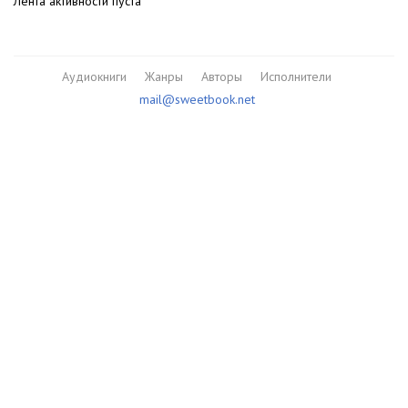
Лента активности пуста
Аудиокниги
Жанры
Авторы
Исполнители
mail@sweetbook.net