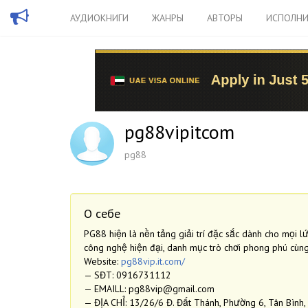
АУДИОКНИГИ
ЖАНРЫ
АВТОРЫ
ИСПОЛНИ
pg88vipitcom
pg88
О себе
PG88 hiện là nền tảng giải trí đặc sắc dành cho mọi lứ
công nghệ hiện đại, danh mục trò chơi phong phú cùn
Website:
pg88vip.it.com/
— SĐT: 0916731112
— EMAILL: pg88vip@gmail.com
— ĐỊA CHỈ: 13/26/6 Đ. Đất Thánh, Phường 6, Tân Bình,