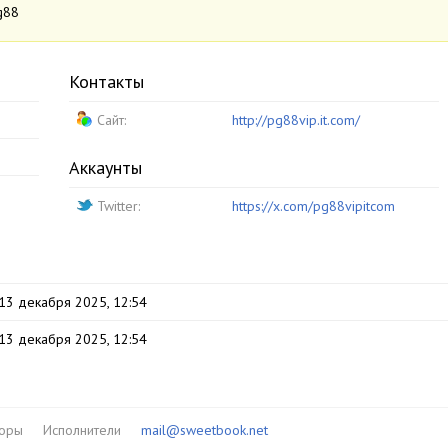
g88
Контакты
Сайт:
http://pg88vip.it.com/
Аккаунты
Twitter:
https://x.com/pg88vipitcom
13 декабря 2025, 12:54
13 декабря 2025, 12:54
торы
Исполнители
mail@sweetbook.net