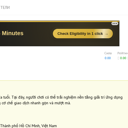
ТЕЛИ
Сила
Рейти
0.00
0.00
a tuổi. Tại đây, người chơi có thể trải nghiệm nền tảng giải trí ứng dụng
g cơ chế giao dịch nhanh gọn và mượt mà.
 Thành phố Hồ Chí Minh, Việt Nam