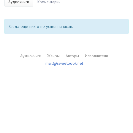
Аудиокниги
Комментарии
Сюда еще никто не успел написать
Аудиокниги
Жанры
Авторы
Исполнители
mail@sweetbook.net