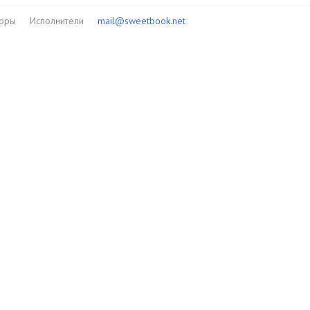
торы
Исполнители
mail@sweetbook.net