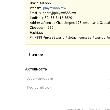
Brand: MX888
Website:
playmx888.mx/
Email: support@playmx888.mx
Hotline: (+52) 33 7418 5620
Address: Avenida Chapultepec 198, Americana, Guadalaj
Zipcode: 44160
Hashtags
#mx888 #mx888casino #slotgamemx888 #casinoonlin
Личное
Активность
Зарегистрирован:
Последний визит:
Аудиокниги
Жанры
Ав