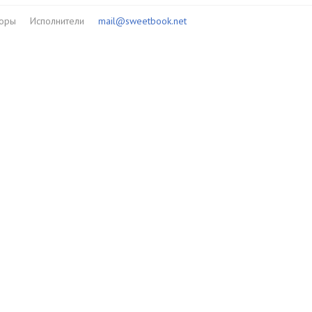
торы
Исполнители
mail@sweetbook.net