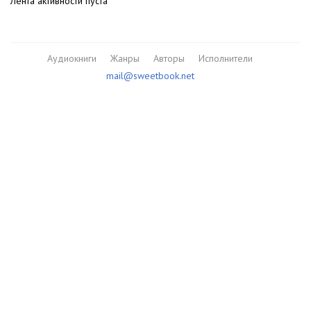
Лента активности пуста
Аудиокниги
Жанры
Авторы
Исполнители
mail@sweetbook.net