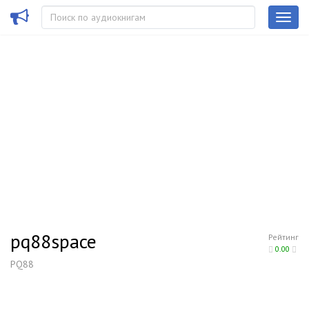
pq88space
Рейтинг
0.00
PQ88