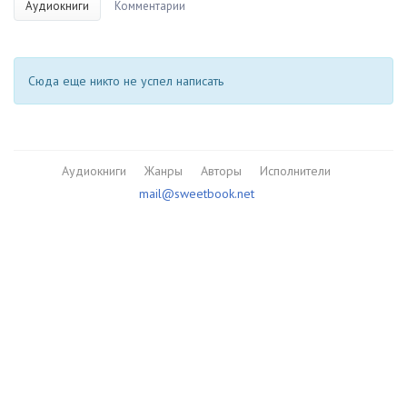
Аудиокниги
Комментарии
Сюда еще никто не успел написать
Аудиокниги
Жанры
Авторы
Исполнители
mail@sweetbook.net