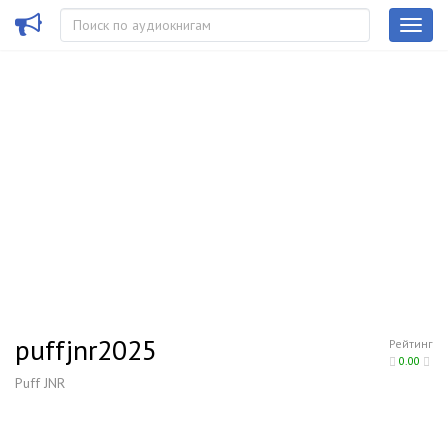
puffjnr2025
Рейтинг
0.00
Puff JNR