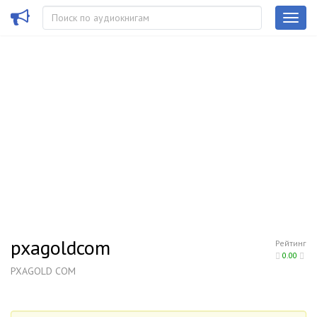
pxagoldcom
Рейтинг
0.00
PXAGOLD COM