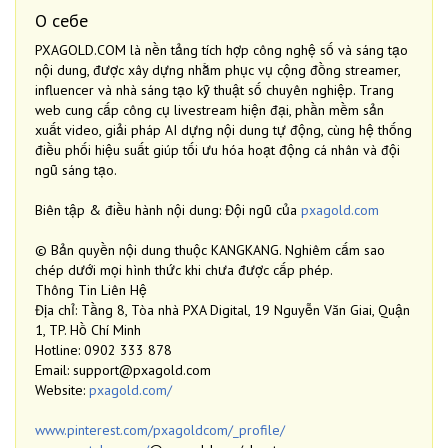
О себе
PXAGOLD.COM là nền tảng tích hợp công nghệ số và sáng tạo
nội dung, được xây dựng nhằm phục vụ cộng đồng streamer,
influencer và nhà sáng tạo kỹ thuật số chuyên nghiệp. Trang
web cung cấp công cụ livestream hiện đại, phần mềm sản
xuất video, giải pháp AI dựng nội dung tự động, cùng hệ thống
điều phối hiệu suất giúp tối ưu hóa hoạt động cá nhân và đội
ngũ sáng tạo.
Biên tập & điều hành nội dung: Đội ngũ của
pxagold.com
© Bản quyền nội dung thuộc KANGKANG. Nghiêm cấm sao
chép dưới mọi hình thức khi chưa được cấp phép.
Thông Tin Liên Hệ
Địa chỉ: Tầng 8, Tòa nhà PXA Digital, 19 Nguyễn Văn Giai, Quận
1, TP. Hồ Chí Minh
Hotline: 0902 333 878
Email: support@pxagold.com
Website:
pxagold.com/
www.pinterest.com/pxagoldcom/_profile/