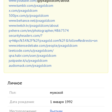
www.youtube.com/
@pxagoldcom/about
www.tumblr.com/pxagoldcom
x.com/pxagoldcom
500px.com/p/pxagoldcom
www.behance.net/pxagoldcom
www.twitch.tv/pxagoldcom/about
pxhere.com/en/photographer/4867574
securityheaders.com/?
q=https%3A%2F%2Fpxagold.com%2F&followRedirects=on
www.intensedebate.com/people/pxagoldcom
leetcode.com/u/pxagoldcom/
qna.habr.com/user/pxagoldcom
justpaste.it/u/pxagoldcom
audiomack.com/pxagoldcom
Личное
Пол:
мужской
Дата рождения:
1 января 1992
Местоположение:
Вьетнам