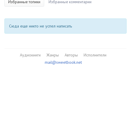
Избранные топики
Избранные комментарии
Сюда еще никто не успел написать
Аудиокниги
Жанры
Авторы
Исполнители
mail@sweetbook.net