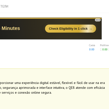
ТЕЛИ
Сила
Рейти
0.00
0.00
cionar uma experiência digital estável, flexível e fácil de usar na era
segurança aprimorada e interface intuitiva, o QE8 atende com eficácia
e serviços e conexão online segura.