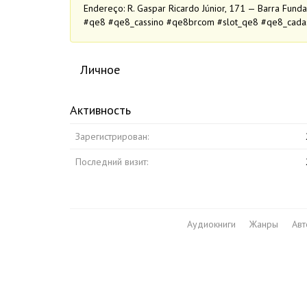
Endereço: R. Gaspar Ricardo Júnior, 171 — Barra Funda
#qe8 #qe8_cassino #qe8brcom #slot_qe8 #qe8_cada
Личное
Активность
Зарегистрирован:
Последний визит:
Аудиокниги
Жанры
Ав