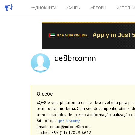
АУДИОКНИГИ
ЖАНРЫ
АВТОРЫ
ИСПОЛНИ
qe8brcomm
О себе
«QE8 é uma plataforma online desenvolvida para propor
tecnológica moderna. Com seu desempenho otimizado, 
às necessidades de acesso à informação, utilização d
Site oficial:
qe8-br.com/
Email: contact@infoqe8brcom
Hotline: +55 (11) 17879-8612