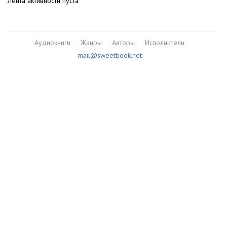
Лента активности пуста
Аудиокниги
Жанры
Авторы
Исполнители
mail@sweetbook.net