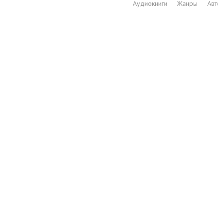
Аудиокниги
Жанры
Ав