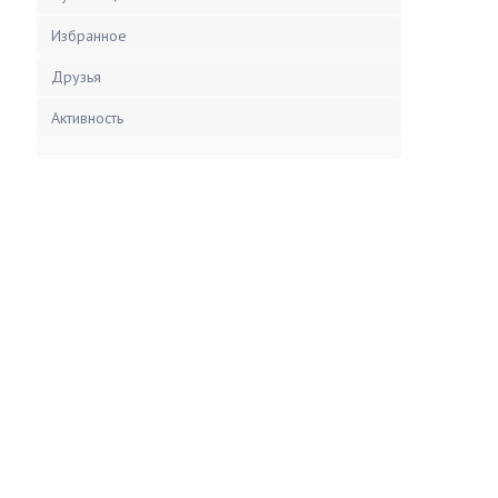
Избранное
Друзья
Активность