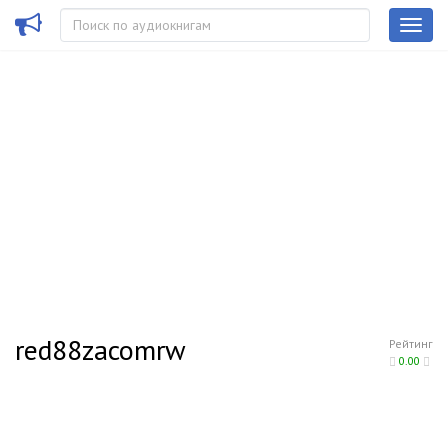
red88zacomrw
Рейтинг
0.00