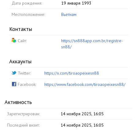
Дата рождения:
19 января 1993
Местоположение:
Вьетнам
Контакты
Сайт:
https://sn888app.com.br/registre-
sn88/
Аккаунты
Twitter:
https://x.com/tiroaopeixesn88
Facebook:
https://www.facebook.com/tiroaopeixesn88/
Активность
Зарегистрирован:
14 ноября 2025, 16:05
Последний визит:
14 ноября 2025, 16:05