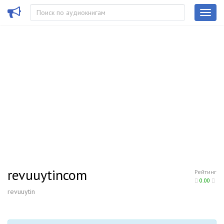
revuuytincom
Рейтинг
0.00
revuuytin