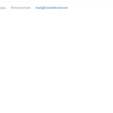
торы
Исполнители
mail@sweetbook.net