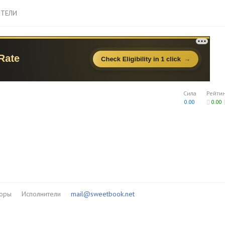
ТЕЛИ
Сила
Рейти
0.00
0.00
торы
Исполнители
mail@sweetbook.net