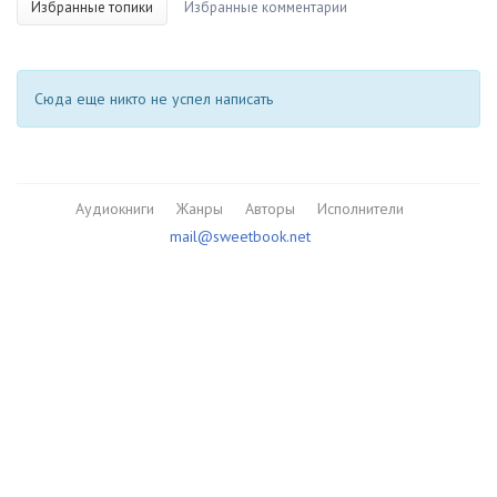
Избранные топики
Избранные комментарии
Сюда еще никто не успел написать
Аудиокниги
Жанры
Авторы
Исполнители
mail@sweetbook.net