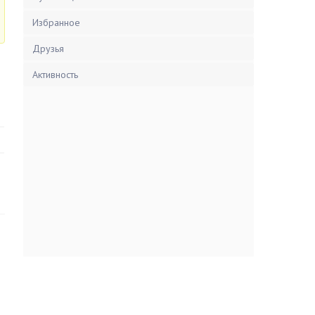
Избранное
Друзья
Активность