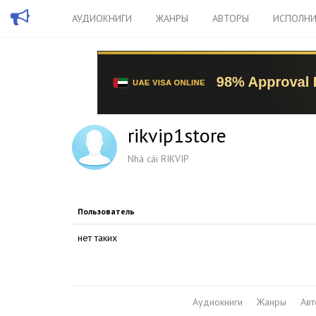
АУДИОКНИГИ
ЖАНРЫ
АВТОРЫ
ИСПОЛНИ
rikvip1store
Nhà cái RIKVIP
Пользователь
нет таких
Аудиокниги
Жанры
Ав