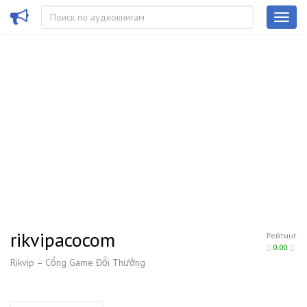
rikvipacocom
Рейтинг
0.00
Rikvip – Cổng Game Đổi Thưởng