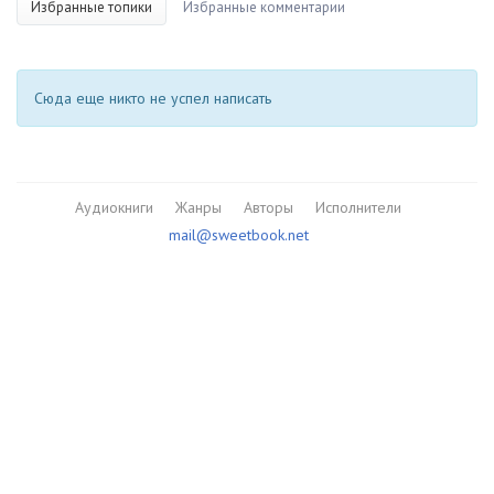
Избранные топики
Избранные комментарии
Сюда еще никто не успел написать
Аудиокниги
Жанры
Авторы
Исполнители
mail@sweetbook.net