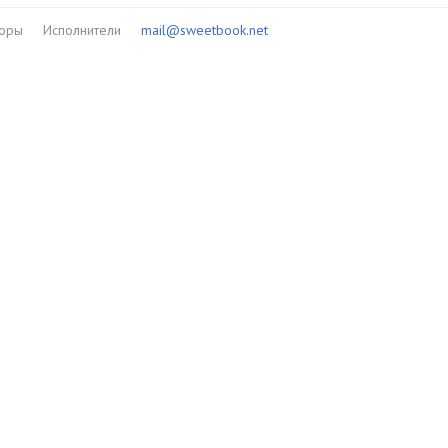
торы
Исполнители
mail@sweetbook.net