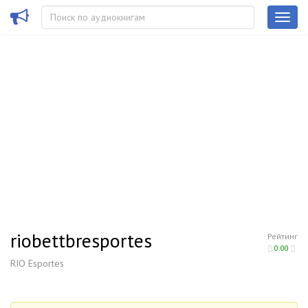
riobettbresportes
Рейтинг
0.00
RIO Esportes