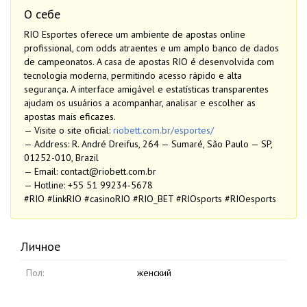
О себе
RIO Esportes oferece um ambiente de apostas online
profissional, com odds atraentes e um amplo banco de dados
de campeonatos. A casa de apostas RIO é desenvolvida com
tecnologia moderna, permitindo acesso rápido e alta
segurança. A interface amigável e estatísticas transparentes
ajudam os usuários a acompanhar, analisar e escolher as
apostas mais eficazes.
— Visite o site oficial:
riobett.com.br/esportes/
— Address: R. André Dreifus, 264 — Sumaré, São Paulo — SP,
01252-010, Brazil
— Email: contact@riobett.com.br
— Hotline: +55 51 99234-5678
#RIO #linkRIO #casinoRIO #RIO_BET #RIOsports #RIOesports
Личное
Пол:
женский