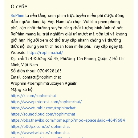
О себе
RoPhim
là nền tảng xem phim trực tuyến miễn phí được đông
đảo người dùng tại Việt Nam lựa chọn. Với kho phim phong
phú, cập nhật thường xuyên cùng chất lượng hình ảnh rõ nét,
RoPhim mang lại trải nghiệm giải trí mượt mà, tiện lợi và không
giới hạn. Người xem có thể truy cập nhanh chóng và thưởng
thức nội dung yêu thích hoàn toàn miễn phí. Truy cập ngay tại:
Website:
https://rophim.chat/
Địa chỉ: 124 Đường Số 45, Phường Tân Phong, Quận 7, Hồ Chí
Minh, Việt Nam
Số điện thoại: 0704928163
Email: contact@rophim.chat
#rophim #xemphimtructuyen #giaitri
Mạng xã hội:
https://x.com/rophimchat
https://www.pinterest.com/rophimchat/
https://www.tumblr.com/rophimchat
https://soundcloud.com/rophimchat
https://bbs.theviko.com/home.php?mod=space&uid=4649684
https://500px.com/p/rophimchat
https://www.twitch.tv/rophimchat