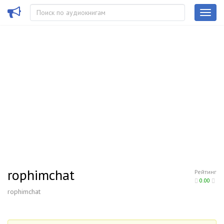
rophimchat
Рейтинг
0.00
rophimchat