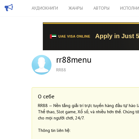
АУДИОКНИГИ
ЖАНРЫ
АВТОРЫ
ИСПОЛНИ
rr88menu
RR88
О себе
RR88 — Nền tảng giải trí trực tuyến hàng đầu tự hào là
Thể thao, Slot game, Xổ số, và nhiều hơn thế. Chúng 
cho mọi người chơi, 24/7.
Thông tin liên hệ: