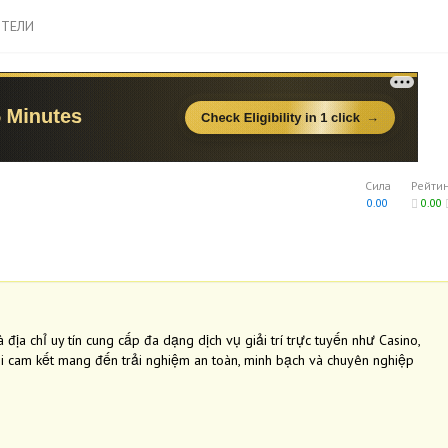
ТЕЛИ
Сила
Рейти
0.00
0.00
 địa chỉ uy tín cung cấp đa dạng dịch vụ giải trí trực tuyến như Casino,
tôi cam kết mang đến trải nghiệm an toàn, minh bạch và chuyên nghiệp