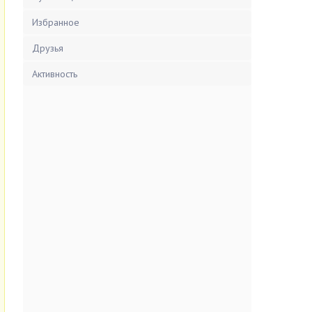
Избранное
Друзья
Активность