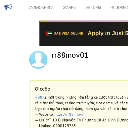
АУДИОКНИГИ
ЖАНРЫ
АВТОРЫ
ИСПОЛНИ
rr88mov01
О себе
rr88
là một trong những nền tảng cá cược trực tuyến u
cá cược thể thao, casino trực tuyến, slot game, và các 
kiện cho người chơi dễ dàng tham gia vào các trò chơi yê
— Website:
https://rr88.mov/
— Địa chỉ: 10 Đ. Nguyễn Tri Phương, Dĩ An, Bình Dươn
— Hotline: 0908129263