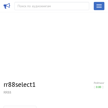
rr88select1
Рейтинг
0.00
RR88