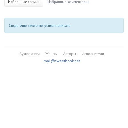
Избранные топики
Избранные комментарии
Сюда еще никто не успел написать
Аудиокниги
Жанры
Авторы
Исполнители
mail@sweetbook.net