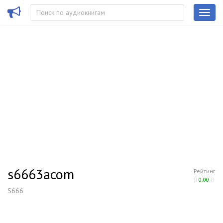
s6663acom
Рейтинг
0.00
S666