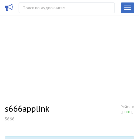
s666applink
Рейтинг
0.00
S666