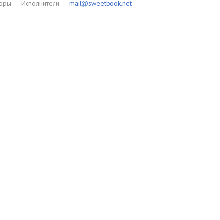
торы
Исполнители
mail@sweetbook.net