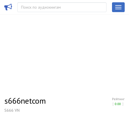
s666netcom
Рейтинг
0.00
S666 VN