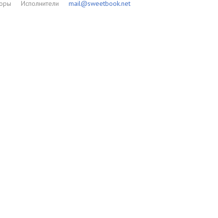
торы
Исполнители
mail@sweetbook.net