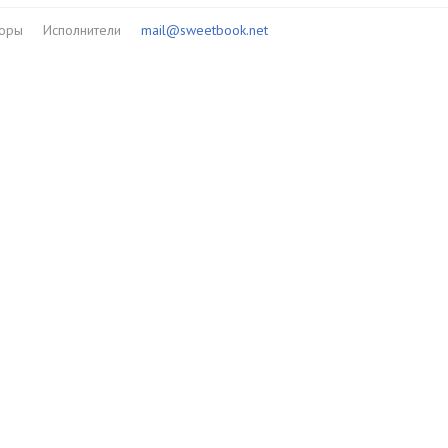
торы
Исполнители
mail@sweetbook.net