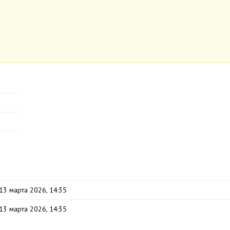
13 марта 2026, 14:35
13 марта 2026, 14:35