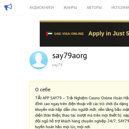
АУДИОКНИГИ
ЖАНРЫ
АВТОРЫ
ИСПОЛНИ
say79aorg
say79
О себе
TẢI APP SAY79 – Trải Nghiệm Casino Online Hoàn Hảo
đỉnh cao ngay trên điện thoại với các trò chơi đa dạng 
khuyến mãi hấp dẫn cho người mới; nền tảng bảo mật S
diện thân thiện, thao tác mượt mà trên mọi thiết bị; n
đội ngũ hỗ trợ khách hàng chuyên nghiệp 24/7; SAY79 c
tuyến hoàn hảo mọi lúc, mọi nơi.