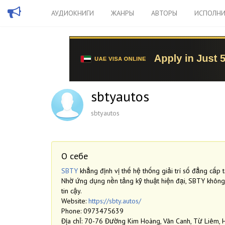
АУДИОКНИГИ
ЖАНРЫ
АВТОРЫ
ИСПОЛНИ
sbtyautos
sbtyautos
О себе
SBTY
khẳng định vị thế hệ thống giải trí số đẳng cấp 
Nhờ ứng dụng nền tảng kỹ thuật hiện đại, SBTY không
tin cậy.
Website:
https://sbty.autos/
Phone: 0973475639
Địa chỉ: 70-76 Đường Kim Hoàng, Vân Canh, Từ Liêm, H