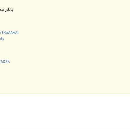
_cai_sbty
4m1BoAAAAJ
bty
16028
y