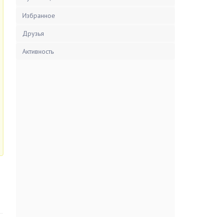
Избранное
Друзья
Активность