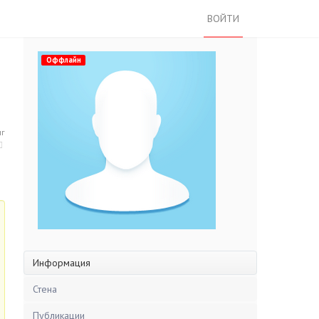
ВОЙТИ
Оффлайн
нг
Информация
Стена
Публикации