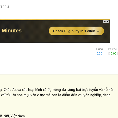
ТЕЛИ
Сила
Рейти
0.00
0.00
tại Châu Á qua các loại hình cá độ bóng đá, sòng bài trực tuyến và nổ hũ.
 chỉ tối ưu hóa mọi ván cược mà còn là điểm đến chuyên nghiệp, đáng
à Nội, Việt Nam