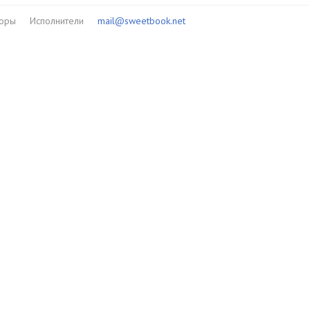
торы
Исполнители
mail@sweetbook.net