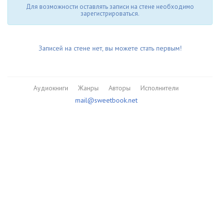
Для возможности оставлять записи на стене необходимо
зарегистрироваться.
Записей на стене нет, вы можете стать первым!
Аудиокниги
Жанры
Авторы
Исполнители
mail@sweetbook.net