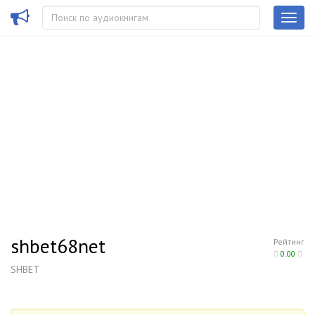
shbet68net
Рейтинг
0.00
SHBET