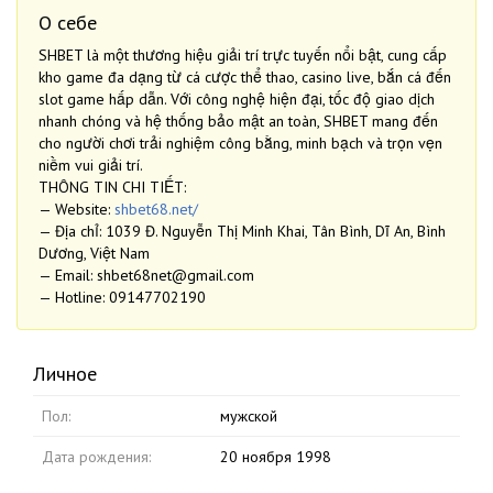
О себе
SHBET là một thương hiệu giải trí trực tuyến nổi bật, cung cấp
kho game đa dạng từ cá cược thể thao, casino live, bắn cá đến
slot game hấp dẫn. Với công nghệ hiện đại, tốc độ giao dịch
nhanh chóng và hệ thống bảo mật an toàn, SHBET mang đến
cho người chơi trải nghiệm công bằng, minh bạch và trọn vẹn
niềm vui giải trí.
THÔNG TIN CHI TIẾT:
— Website:
shbet68.net/
— Địa chỉ: 1039 Đ. Nguyễn Thị Minh Khai, Tân Bình, Dĩ An, Bình
Dương, Việt Nam
— Email: shbet68net@gmail.com
— Hotline: 09147702190
Личное
Пол:
мужской
Дата рождения:
20 ноября 1998