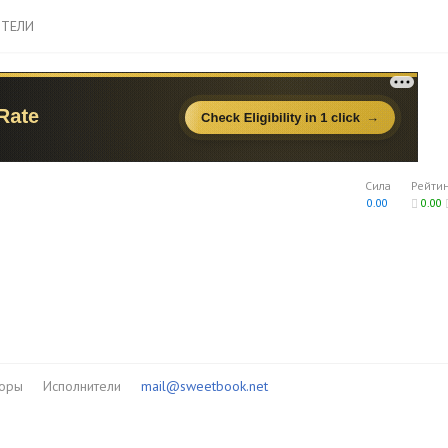
ТЕЛИ
Сила
Рейти
0.00
0.00
торы
Исполнители
mail@sweetbook.net