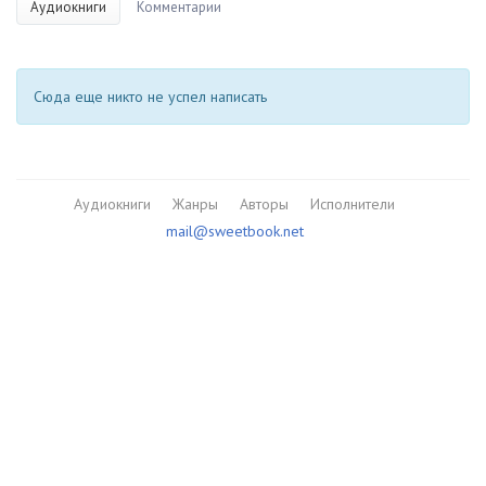
Аудиокниги
Комментарии
Сюда еще никто не успел написать
Аудиокниги
Жанры
Авторы
Исполнители
mail@sweetbook.net