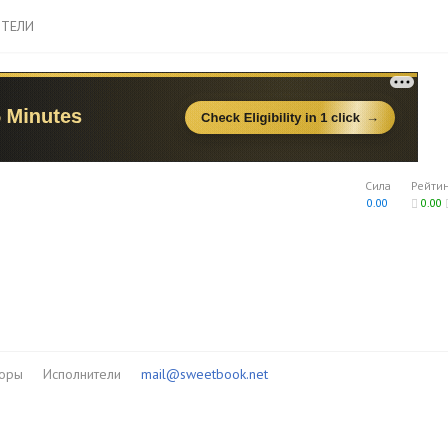
ТЕЛИ
Сила
Рейти
0.00
0.00
торы
Исполнители
mail@sweetbook.net