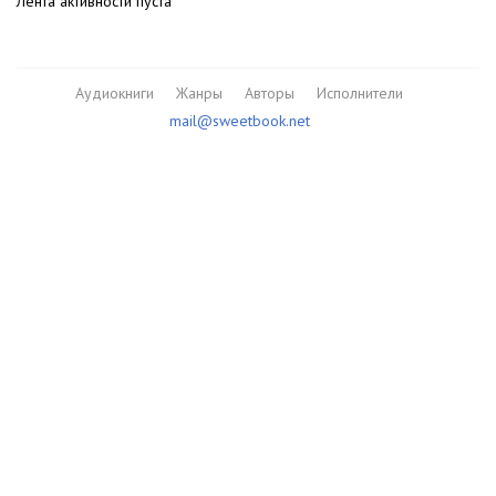
Лента активности пуста
Аудиокниги
Жанры
Авторы
Исполнители
mail@sweetbook.net