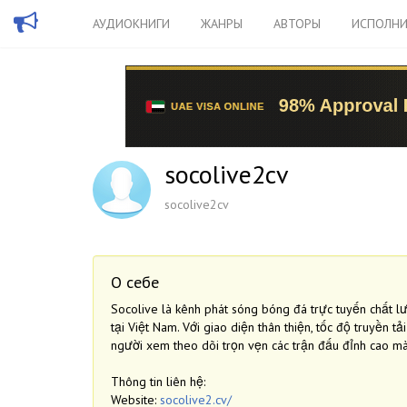
АУДИОКНИГИ
ЖАНРЫ
АВТОРЫ
ИСПОЛНИ
socolive2cv
socolive2cv
О себе
Socolive là kênh phát sóng bóng đá trực tuyến chất l
tại Việt Nam. Với giao diện thân thiện, tốc độ truyền t
người xem theo dõi trọn vẹn các trận đấu đỉnh cao mà
Thông tin liên hệ:
Website:
socolive2.cv/