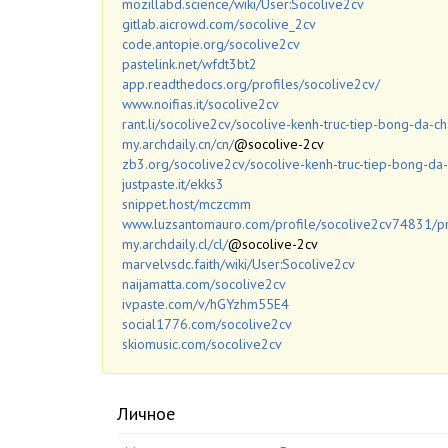
mozillabd.science/wiki/User:Socolive2cv
gitlab.aicrowd.com/socolive_2cv
code.antopie.org/socolive2cv
pastelink.net/wfdt3bt2
app.readthedocs.org/profiles/socolive2cv/
www.noifias.it/socolive2cv
rant.li/socolive2cv/socolive-kenh-truc-tiep-bong-da-c
my.archdaily.cn/cn/
@socolive-2cv
zb3.org/socolive2cv/socolive-kenh-truc-tiep-bong-da-
justpaste.it/ekks3
snippet.host/mczcmm
www.luzsantomauro.com/profile/socolive2cv74831/pr
my.archdaily.cl/cl/
@socolive-2cv
marvelvsdc.faith/wiki/User:Socolive2cv
naijamatta.com/socolive2cv
ivpaste.com/v/hGYzhm55E4
social1776.com/socolive2cv
skiomusic.com/socolive2cv
Личное