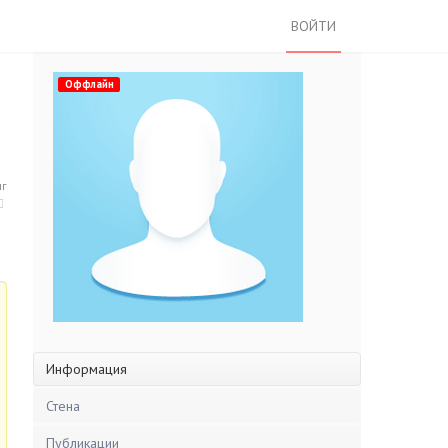
ВОЙТИ
Оффлайн
нг
Информация
Стена
Публикации