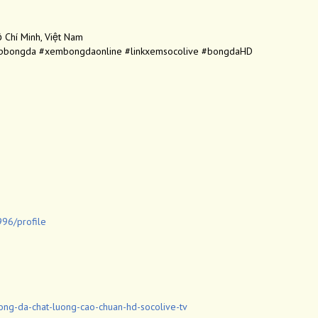
ồ Chí Minh, Việt Nam
ctiepbongda #xembongdaonline #linkxemsocolive #bongdaHD
996/profile
bong-da-chat-luong-cao-chuan-hd-socolive-tv