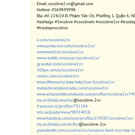
Email: socolive2.cv@gmail.com
Hotline: 0569899998
Địa chỉ: 224/2A Đ. Phạm Văn Chí, Phường 1, Quận 6, H
Hashtags: #Socolive #socolivetv #socolive2cv #tru
#tructiepsocolive
x.com/socolive2cv
www.pinterest.com/socolive2cv/
www.twitch.tv/socolive2cv
www.reddit.com/user/socolive2cv/
gravatar.com/socolive2cv
500px.com/p/socolive2cv
vimeo.com/socolive2cv
timeoftheworld.date/wiki/User:Socolive2cv
metaldevastationradio.com/socolive2cv
www.aritaselektromekanik.com/profile/socolive2cv74
my.archdaily.mx/mx/
@socolive-2cv
freeicons.io/profile/792104
mlx.su/paste/view/98334018
www.halaltrip.com/user/profile/239587/socolive2cv/
my.archdaily.com.br/br/
@socolive-2cv
pianoteeth.com/socolive2cv/socolive-kenh-truc-tiep-