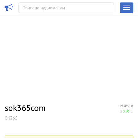
sok365com
Рейтинг
0.00
OK365